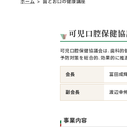
ホーム
歯とお口の健康講座
可児口腔保健協
可児口腔保健協議会は、歯科的
予防対策を総合的、効果的に推
会長
冨田成
副会長
渡辺幸
事業内容