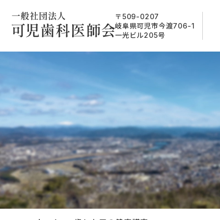
〒509-0207
岐阜県可児市今渡706-1
一光ビル205号