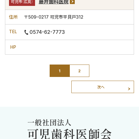
藤井歯科医院
可児市（広見）
〒509-0217
可児市平貝戸312
0574-62-7773
1
2
次へ